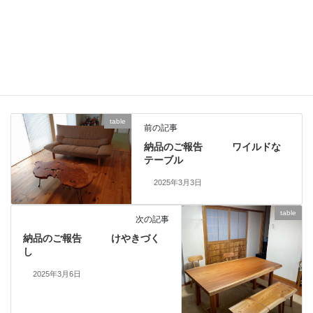
sofa
、
ありがとうございました
、
お知らせ
、
カテゴリー
ソファ・椅子
、
納品しました
一枚板、ダイニングテーブル、静岡、名古屋、浜松、磐
タグ
table
前の記事
納品のご報告 ワイルドな
テーブル
2025年3月3日
table
次の記事
納品のご報告 けやきづく
し
2025年3月6日