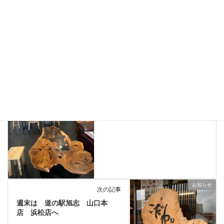
table
、
ありがとうございました
、
お知らせ
、
カテゴリー
納品しました
一枚板、ダイニングテーブル、静岡、名古屋、浜松、磐
タグ
table
前の記事
熱狂するほど美しい とりつか
れるほど面白い
2025年5月8日
お知らせ
次の記事
週末は 道の駅旭志 山口本
店 浜松店へ