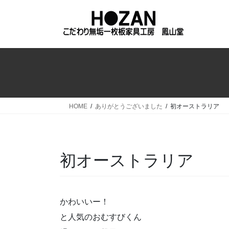
コ
ナ
ン
ビ
テ
ゲ
ン
ー
ツ
シ
へ
ョ
ス
ン
キ
に
ッ
移
HOME
ありがとうございました
初オーストラリア
プ
動
初オーストラリア
かわいいー！
と人気のおむすびくん