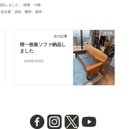
納品しました
、
雑貨・小物
、名古屋、浜松、磐田、袋井
未分類
次の記事
桜一枚板ソファ納品し
ました
2026年3月8日