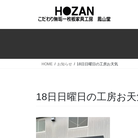
コ
ナ
ン
ビ
テ
ゲ
ン
ー
ツ
シ
へ
ョ
ス
ン
キ
に
ッ
移
HOME
お知らせ
18日日曜日の工房お天気
プ
動
18日日曜日の工房お天